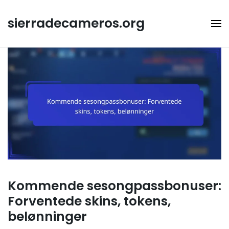
Skip
to
sierradecameros.org
content
Kommende sesongpassbonuser:
Forventede skins, tokens,
belønninger