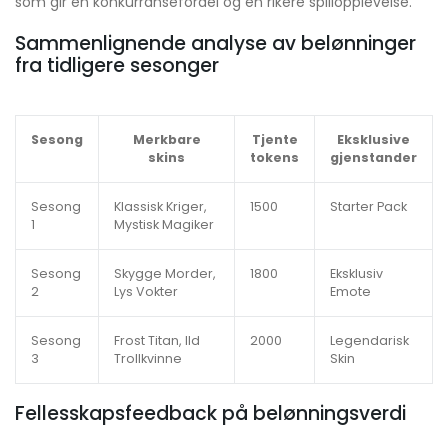
som gir en konkurransefordel og en rikere spillopplevelse.
Sammenlignende analyse av belønninger
fra tidligere sesonger
Sesong
Merkbare
Tjente
Eksklusive
skins
tokens
gjenstander
Sesong
Klassisk Kriger,
1500
Starter Pack
1
Mystisk Magiker
Sesong
Skygge Morder,
1800
Eksklusiv
2
Lys Vokter
Emote
Sesong
Frost Titan, Ild
2000
Legendarisk
3
Trollkvinne
Skin
Fellesskapsfeedback på belønningsverdi