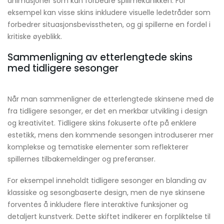
animasjoner som kan forbedre spillmekanikken. For
eksempel kan visse skins inkludere visuelle ledetråder som
forbedrer situasjonsbevisstheten, og gi spillerne en fordel i
kritiske øyeblikk.
Sammenligning av etterlengtede skins
med tidligere sesonger
Når man sammenligner de etterlengtede skinsene med de
fra tidligere sesonger, er det en merkbar utvikling i design
og kreativitet. Tidligere skins fokuserte ofte på enklere
estetikk, mens den kommende sesongen introduserer mer
komplekse og tematiske elementer som reflekterer
spillernes tilbakemeldinger og preferanser.
For eksempel inneholdt tidligere sesonger en blanding av
klassiske og sesongbaserte design, men de nye skinsene
forventes å inkludere flere interaktive funksjoner og
detaljert kunstverk. Dette skiftet indikerer en forpliktelse til