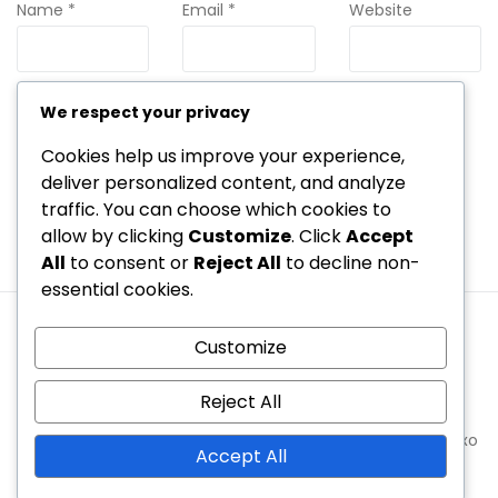
Name
*
Email
*
Website
We respect your privacy
Save my name, email, and website in this browser for the
next time I comment.
Cookies help us improve your experience,
deliver personalized content, and analyze
traffic. You can choose which cookies to
allow by clicking
Customize
. Click
Accept
All
to consent or
Reject All
to decline non-
essential cookies.
Personvernerklæring
Customize
Informasjonskapsler og sporing
Vår historie
Kontakt
Brukeravtale
Reject All
Copyright © 2026 sierradecameros.org | Powered by
Spexo
Accept All
WordPress Theme