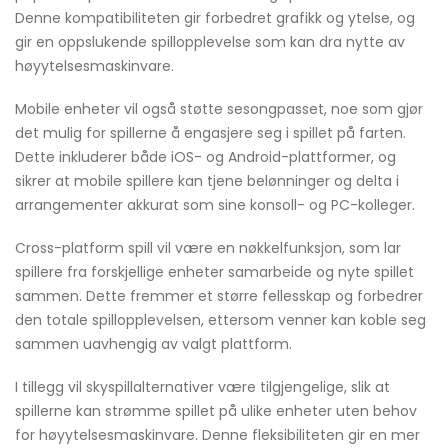
Denne kompatibiliteten gir forbedret grafikk og ytelse, og
gir en oppslukende spillopplevelse som kan dra nytte av
høyytelsesmaskinvare.
Mobile enheter vil også støtte sesongpasset, noe som gjør
det mulig for spillerne å engasjere seg i spillet på farten.
Dette inkluderer både iOS- og Android-plattformer, og
sikrer at mobile spillere kan tjene belønninger og delta i
arrangementer akkurat som sine konsoll- og PC-kolleger.
Cross-platform spill vil være en nøkkelfunksjon, som lar
spillere fra forskjellige enheter samarbeide og nyte spillet
sammen. Dette fremmer et større fellesskap og forbedrer
den totale spillopplevelsen, ettersom venner kan koble seg
sammen uavhengig av valgt plattform.
I tillegg vil skyspillalternativer være tilgjengelige, slik at
spillerne kan strømme spillet på ulike enheter uten behov
for høyytelsesmaskinvare. Denne fleksibiliteten gir en mer