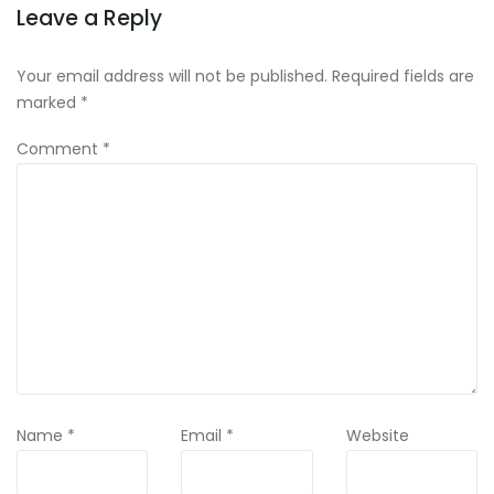
Leave a Reply
Your email address will not be published.
Required fields are
marked
*
Comment
*
Name
*
Email
*
Website