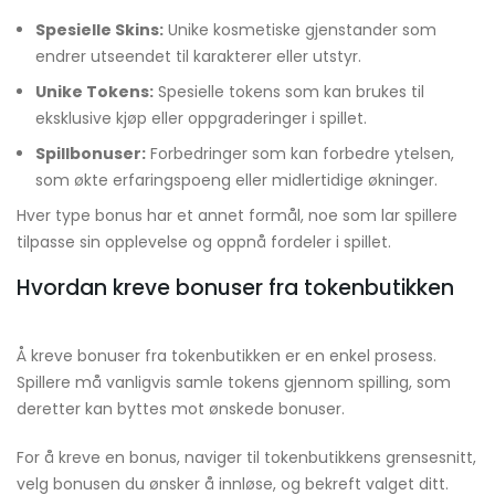
Spesielle Skins:
Unike kosmetiske gjenstander som
endrer utseendet til karakterer eller utstyr.
Unike Tokens:
Spesielle tokens som kan brukes til
eksklusive kjøp eller oppgraderinger i spillet.
Spillbonuser:
Forbedringer som kan forbedre ytelsen,
som økte erfaringspoeng eller midlertidige økninger.
Hver type bonus har et annet formål, noe som lar spillere
tilpasse sin opplevelse og oppnå fordeler i spillet.
Hvordan kreve bonuser fra tokenbutikken
Å kreve bonuser fra tokenbutikken er en enkel prosess.
Spillere må vanligvis samle tokens gjennom spilling, som
deretter kan byttes mot ønskede bonuser.
For å kreve en bonus, naviger til tokenbutikkens grensesnitt,
velg bonusen du ønsker å innløse, og bekreft valget ditt.