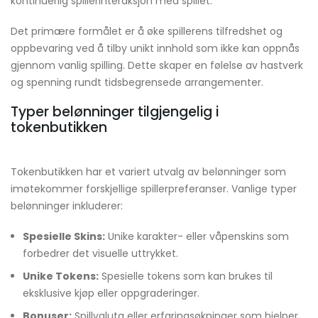
kontinuerlig spillerinteraksjon med spillet.
Det primære formålet er å øke spillerens tilfredshet og
oppbevaring ved å tilby unikt innhold som ikke kan oppnås
gjennom vanlig spilling. Dette skaper en følelse av hastverk
og spenning rundt tidsbegrensede arrangementer.
Typer belønninger tilgjengelig i
tokenbutikken
Tokenbutikken har et variert utvalg av belønninger som
imøtekommer forskjellige spillerpreferanser. Vanlige typer
belønninger inkluderer:
Spesielle Skins:
Unike karakter- eller våpenskins som
forbedrer det visuelle uttrykket.
Unike Tokens:
Spesielle tokens som kan brukes til
eksklusive kjøp eller oppgraderinger.
Bonuser:
Spillvaluta eller erfaringsøkninger som hjelper