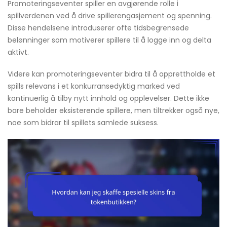
Promoteringseventer spiller en avgjørende rolle i
spillverdenen ved å drive spillerengasjement og spenning.
Disse hendelsene introduserer ofte tidsbegrensede
belønninger som motiverer spillere til å logge inn og delta
aktivt.
Videre kan promoteringseventer bidra til å opprettholde et
spills relevans i et konkurransedyktig marked ved
kontinuerlig å tilby nytt innhold og opplevelser. Dette ikke
bare beholder eksisterende spillere, men tiltrekker også nye,
noe som bidrar til spillets samlede suksess.