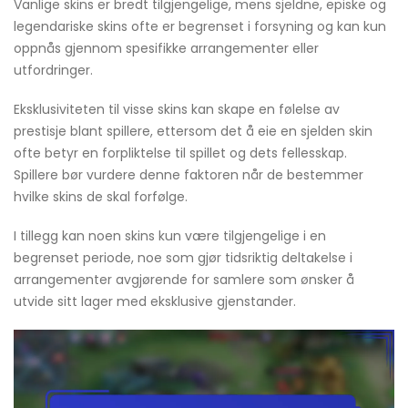
Vanlige skins er bredt tilgjengelige, mens sjeldne, episke og
legendariske skins ofte er begrenset i forsyning og kan kun
oppnås gjennom spesifikke arrangementer eller
utfordringer.
Eksklusiviteten til visse skins kan skape en følelse av
prestisje blant spillere, ettersom det å eie en sjelden skin
ofte betyr en forpliktelse til spillet og dets fellesskap.
Spillere bør vurdere denne faktoren når de bestemmer
hvilke skins de skal forfølge.
I tillegg kan noen skins kun være tilgjengelige i en
begrenset periode, noe som gjør tidsriktig deltakelse i
arrangementer avgjørende for samlere som ønsker å
utvide sitt lager med eksklusive gjenstander.