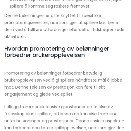
spillere å komme seg raskere fremover.
Denne belønningen er ofte knyttet til spesifikke
promoteringseventer, noe som gjør at spillere kan tjene
dem ved å fullføre utfordringer eller delta i tidsbegrensede
aktiviteter.
Hvordan promotering av belønninger
forbedrer brukeropplevelsen
Promotering av belønninger forbedrer betydelig
brukeropplevelsen ved å gi spillere håndfaste mål å jobbe
mot. Denne følelsen av prestasjon kan føre til økt
engasjement og glede ved spillet.
I tillegg fremmer eksklusive gjenstander en følelse av
fellesskap blant spillere, ettersom de kan vise frem sine
unike belønninger og prestasjoner. Denne sosiale aspekten
kan forbedre den totale spillopplevelsen, noe som gjør den