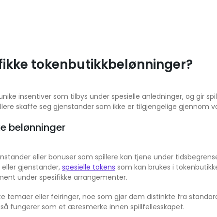
ikke tokenbutikkbelønninger?
ke insentiver som tilbys under spesielle anledninger, og gir spil
illere skaffe seg gjenstander som ikke er tilgjengelige gjennom 
ke belønninger
enstander eller bonuser som spillere kan tjene under tidsbegren
 eller gjenstander,
spesielle tokens
som kan brukes i tokenbutikke
ement under spesifikke arrangementer.
e temaer eller feiringer, noe som gjør dem distinkte fra standar
gså fungerer som et æresmerke innen spillfellesskapet.