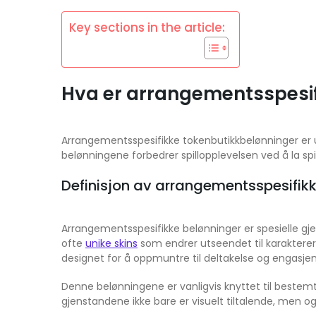
Key sections in the article:
Hva er arrangementsspesif
Arrangementsspesifikke tokenbutikkbelønninger er uni
belønningene forbedrer spillopplevelsen ved å la sp
Definisjon av arrangementsspesifik
Arrangementsspesifikke belønninger er spesielle gj
ofte
unike skins
som endrer utseendet til karakterer
designet for å oppmuntre til deltakelse og engasj
Denne belønningene er vanligvis knyttet til bestemt
gjenstandene ikke bare er visuelt tiltalende, men o