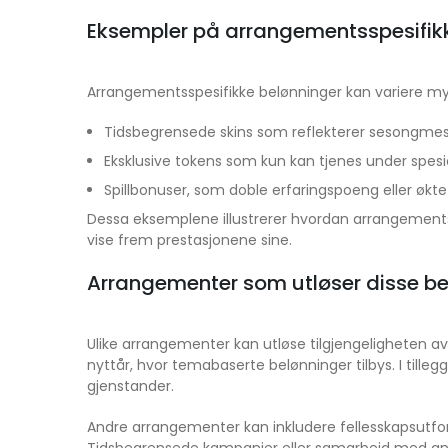
Eksempler på arrangementsspesifik
Arrangementsspesifikke belønninger kan variere my
Tidsbegrensede skins som reflekterer sesongmess
Eksklusive tokens som kun kan tjenes under spesie
Spillbonuser, som doble erfaringspoeng eller økt
Dessa eksemplene illustrerer hvordan arrangementsspe
vise frem prestasjonene sine.
Arrangementer som utløser disse b
Ulike arrangementer kan utløse tilgjengeligheten av
nyttår, hvor temabaserte belønninger tilbys. I tillegg
gjenstander.
Andre arrangementer kan inkludere fellesskapsutford
Tidsbegrensede kampanjer eller samarbeid med andre