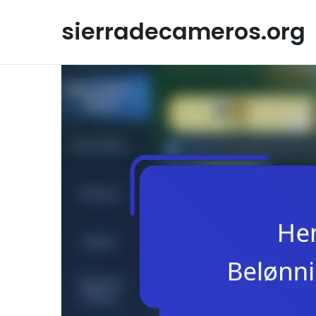
Skip
to
sierradecameros.org
content