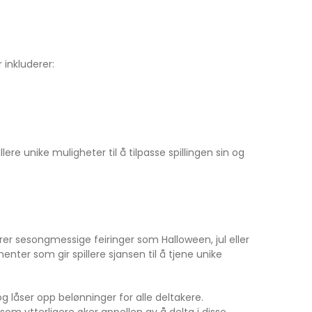
inkluderer:
re unike muligheter til å tilpasse spillingen sin og
er sesongmessige feiringer som Halloween, jul eller
menter som gir spillere sjansen til å tjene unike
 låser opp belønninger for alle deltakere.
m ytterligere øker appellen av å delta i disse