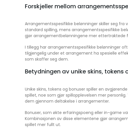
Forskjeller mellom arrangementsspes
Arrangementsspesifikke belønninger skiller seg fra 
standard spilling, mens arrangementsspesifikke beløn
gjør arrangementbelønningene mer ettertraktede for
I tillegg har arrangementsspesifikke belønninger of
tilgjengelig under et arrangement ha spesielle effek
som skaffer seg dem.
Betydningen av unike skins, tokens 
Unike skins, tokens og bonuser spiller en avgjørende r
spillet, noe som gjør spillopplevelsen mer personlig.
dem gjennom deltakelse i arrangementer.
Bonuser, som økte erfaringspoeng eller in-game valuta
Kombinasjonen av disse elementene gjør arrangementss
spillet mer fullt ut.