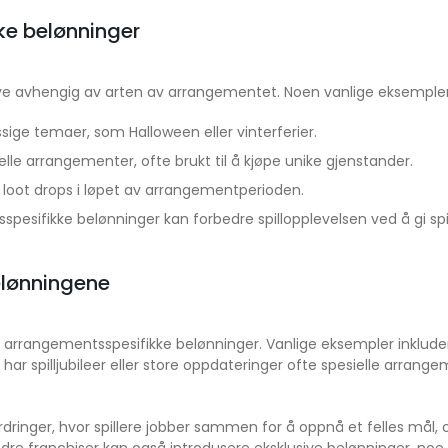
ke belønninger
e avhengig av arten av arrangementet. Noen vanlige eksempler 
ige temaer, som Halloween eller vinterferier.
lle arrangementer, ofte brukt til å kjøpe unike gjenstander.
e loot drops i løpet av arrangementperioden.
sifikke belønninger kan forbedre spillopplevelsen ved å gi spille
elønningene
 arrangementsspesifikke belønninger. Vanlige eksempler inkluder
 har spilljubileer eller store oppdateringer ofte spesielle arrange
ringer, hvor spillere jobber sammen for å oppnå et felles mål, og
 franchiser kan også introdusere eksklusive belønninger, noe so