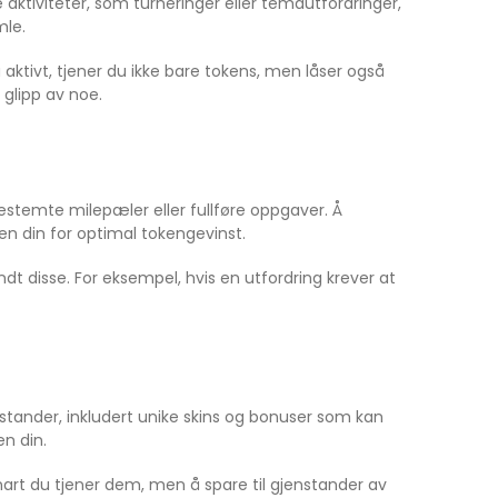
aktiviteter, som turneringer eller temautfordringer,
mle.
aktivt, tjener du ikke bare tokens, men låser også
glipp av noe.
bestemte milepæler eller fullføre oppgaver. Å
en din for optimal tokengevinst.
ndt disse. For eksempel, hvis en utfordring krever at
nstander, inkludert unike skins og bonuser som kan
en din.
rt du tjener dem, men å spare til gjenstander av