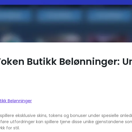
oken Butikk Belønninger: Un
ikk Belønninger
pillere eksklusive skins, tokens og bonuser under spesielle anle
lføre utfordringer kan spillere tjene disse unike gjenstandene s
k for stil.