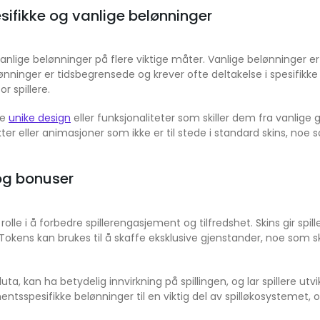
ifikke og vanlige belønninger
vanlige belønninger på flere viktige måter. Vanlige belønninger 
ninger er tidsbegrensede og krever ofte deltakelse i spesifikke a
 spillere.
te
unike design
eller funksjonaliteter som skiller dem fra vanlige
ter eller animasjoner som ikke er til stede i standard skins, noe 
og bonuser
olle i å forbedre spillerengasjement og tilfredshet. Skins gir spill
 Tokens kan brukes til å skaffe eksklusive gjenstander, noe som sk
, kan ha betydelig innvirkning på spillingen, og lar spillere utvik
pesifikke belønninger til en viktig del av spilløkosystemet, og 