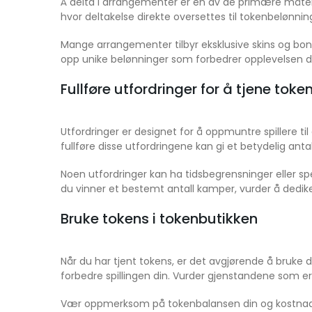
Å delta i arrangementer er en av de primære måtene 
hvor deltakelse direkte oversettes til tokenbelønnin
Mange arrangementer tilbyr eksklusive skins og bonu
opp unike belønninger som forbedrer opplevelsen di
Fullføre utfordringer for å tjene toke
Utfordringer er designet for å oppmuntre spillere t
fullføre disse utfordringene kan gi et betydelig ant
Noen utfordringer kan ha tidsbegrensninger eller spe
du vinner et bestemt antall kamper, vurder å dedike
Bruke tokens i tokenbutikken
Når du har tjent tokens, er det avgjørende å bruke d
forbedre spillingen din. Vurder gjenstandene som er t
Vær oppmerksom på tokenbalansen din og kostnaden 