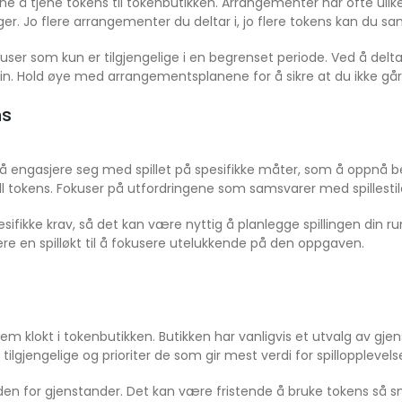
å tjene tokens til tokenbutikken. Arrangementer har ofte ulike 
ger. Jo flere arrangementer du deltar i, jo flere tokens kan du sa
ser som kun er tilgjengelige i en begrenset periode. Ved å delta 
n. Hold øye med arrangementsplanene for å sikre at du ikke går 
ns
il å engasjere seg med spillet på spesifikke måter, som å oppnå 
all tokens. Fokuser på utfordringene som samsvarer med spillestil
sifikke krav, så det kan være nyttig å planlegge spillingen din ru
re en spilløkt til å fokusere utelukkende på den oppgaven.
em klokt i tokenbutikken. Butikken har vanligvis et utvalg av gje
ilgjengelige og prioriter de som gir mest verdi for spillopplevels
for gjenstander. Det kan være fristende å bruke tokens så sna